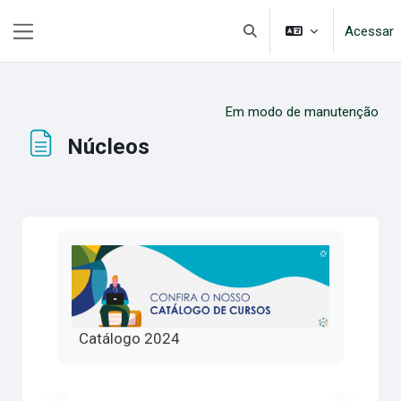
Ir para o conteúdo principal
Acessar
Alternar entrada de pesqui
Painel lateral
Em modo de manutenção
Núcleos
Condições de conclusão
Catálogo 2024