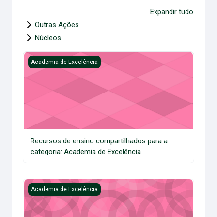
Expandir tudo
Outras Ações
Núcleos
Recursos de ensino compartilhados para a categoria: Acad
Academia de Excelência
Recursos de ensino compartilhados para a
categoria: Academia de Excelência
Ciclo de Performance - Orientações para Liderança
Academia de Excelência