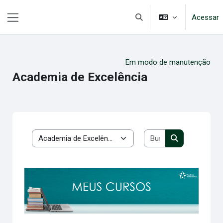
Ir para o conteúdo principal
Acessar
Alternar entrada de pesqui
Painel lateral
Em modo de manutenção
Academia de Excelência
Buscar cursos
Categorias
Buscar cursos